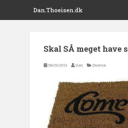
S
Dan.Thoeisen.dk
k
i
p
t
o
m
Skal SÅ meget have s
a
i
n
06/25/2013
Dan
Diverse
c
o
n
t
e
n
t