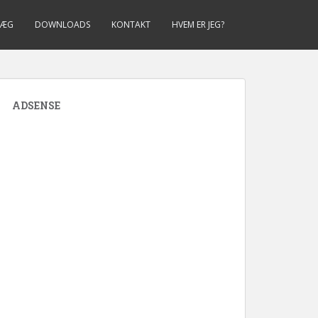
LÆG
DOWNLOADS
KONTAKT
HVEM ER JEG?
ADSENSE