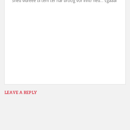
Sned vidreee til tem ter har broog vor inntr fled… sgaaal
LEAVE A REPLY