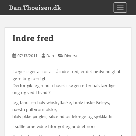
S
Dan.Thoeisen.dk
TOGGLE
k
i
p
t
Indre fred
o
m
a
07/13/2011
Dan
Diverse
i
n
Læger siger at for at få indre fred, er det nødvendigt at
c
gøre ting færdigt.
o
Derfor gik jeg rundt i huset i søgen efter halvfærdige
n
ting og ved I hvad ?
t
e
Jeg fandt en halv whiskyflaske, hralv faske Beleys,
n
næstn pull vromfalske,
t
hlalv pkke pingles, silice ad osdekæge og sjøkkladiii.
I sulllle brae vidde hfor got eg ar ddet noo.